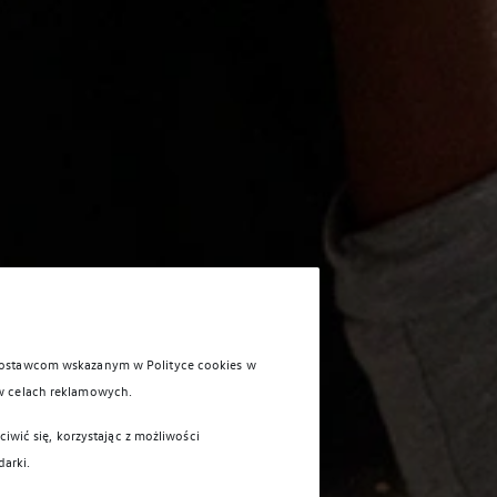
 dostawcom wskazanym w Polityce cookies w
w celach reklamowych.
iwić się, korzystając z możliwości
darki.