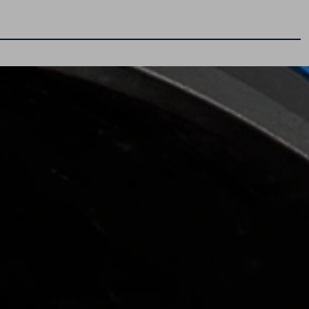
Serwis
Pakiety przeglądów okresowych
Serwis mechaniczny
Serwis blacharsko-lakierniczy
Program 4Service
Korzyści autoryzowanego serwisowania
Oferty sezonowe