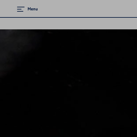
Menu
Zamknij menu
Strona główna
Promocje i aktualności
Modele osobowe
Finansowanie
Ubezpieczenia
Gwarancja i ochrona
Serwis