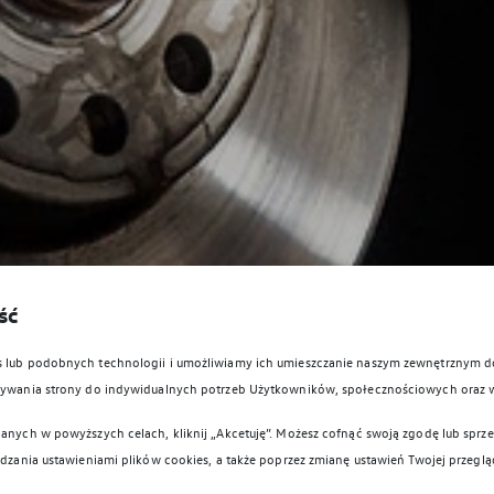
ść
es lub podobnych technologii i umożliwiamy ich umieszczanie naszym zewnętrznym
owywania strony do indywidualnych potrzeb Użytkowników, społecznościowych oraz 
anych w powyższych celach, kliknij „Akcetuję”. Możesz cofnąć swoją zgodę lub sprzec
ądzania ustawieniami plików cookies, a także poprzez zmianę ustawień Twojej przeglą