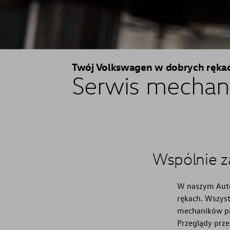
Twój Volkswagen w dobrych ręka
Serwis mechan
Wspólnie 
W naszym Auto
rękach. Wszys
mechaników pr
Przeglądy prz