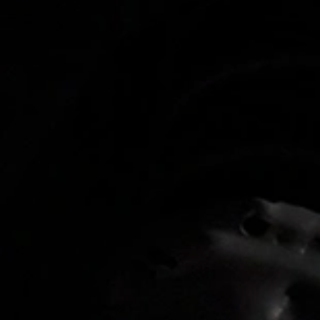
Akcesoria
Mapa i kontakt
Konfigurator jazdy próbnej