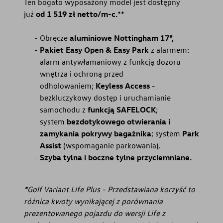
Ten bogato wyposażony model jest dostępny
już
od 1 519 zł netto/m-c.
⁠**
Obręcze
aluminiowe Nottingham 17",
Pakiet Easy Open & Easy Park
z alarmem:
alarm antywłamaniowy z funkcją dozoru
wnętrza i ochroną przed
odholowaniem;
Keyless Access
-
bezkluczykowy dostęp i uruchamianie
samochodu z
funkcją SAFELOCK
;
system
bezdotykowego otwierania i
zamykania pokrywy bagażnika
; system
Park
Assist
(wspomaganie parkowania),
Szyba tylna i boczne tylne przyciemniane.
*Golf Variant Life Plus - Przedstawiana korzyść to
różnica kwoty wynikającej z porównania
prezentowanego pojazdu do wersji Life z