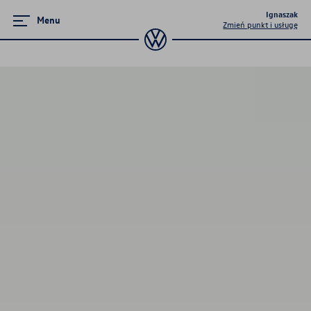
Ignaszak
Menu
Zmień punkt i usługę
Zamknij menu
Strona główna
Promocje i aktualności
Modele osobowe
Finansowanie
Ubezpieczenia
Gwarancja i ochrona
Serwis