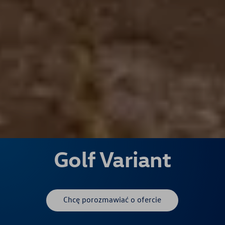
Golf Variant
Chcę porozmawiać o ofercie