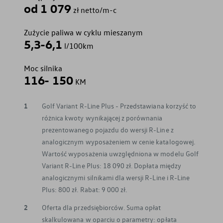
od 1 079
zł netto/m-c
Zużycie paliwa w cyklu mieszanym
5,3-6,1
l/100km
Moc silnika
116- 150
KM
1
Golf Variant R-Line Plus - Przedstawiana korzyść to
różnica kwoty wynikającej z porównania
prezentowanego pojazdu do wersji R-Line z
analogicznym wyposażeniem w cenie katalogowej.
Wartość wyposażenia uwzględniona w modelu Golf
Variant R-Line Plus: 18 090 zł. Dopłata między
analogicznymi silnikami dla wersji R-Line i R-Line
Plus: 800 zł. Rabat: 9 000 zł.
2
Oferta dla przedsiębiorców. Suma opłat
skalkulowana w oparciu o parametry: opłata